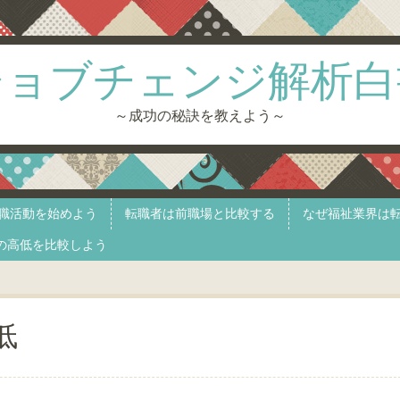
ジョブチェンジ解析白
～成功の秘訣を教えよう～
職活動を始めよう
転職者は前職場と比較する
なぜ福祉業界は
の高低を比較しよう
低