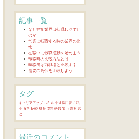
記事一覧
なぜ福祉業界は転職しやすい
のか
営業に転職する時の業界の比
較
在職中に転職活動を始めよう
転職時の比較方法とは
転職者は前職場と比較する
需要の高低を比較しよう
タグ
キャリアアップ
スキル
中途採用者
在職
中
施設
比較
経歴
職種
転職
違い
需要
高
低
最近のコメント