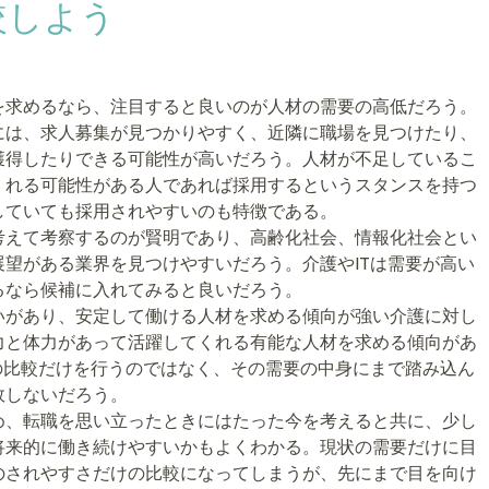
較しよう
を求めるなら、注目すると良いのが人材の需要の高低だろう。
には、求人募集が見つかりやすく、近隣に職場を見つけたり、
獲得したりできる可能性が高いだろう。人材が不足しているこ
くれる可能性がある人であれば採用するというスタンスを持つ
していても採用されやすいのも特徴である。
考えて考察するのが賢明であり、高齢化社会、情報化社会とい
望がある業界を見つけやすいだろう。介護やITは需要が高い
るなら候補に入れてみると良いだろう。
いがあり、安定して働ける人材を求める傾向が強い介護に対し
力と体力があって活躍してくれる有能な人材を求める傾向があ
の比較だけを行うのではなく、その需要の中身にまで踏み込ん
敗しないだろう。
め、転職を思い立ったときにはたった今を考えると共に、少し
将来的に働き続けやすいかもよくわかる。現状の需要だけに目
のされやすさだけの比較になってしまうが、先にまで目を向け