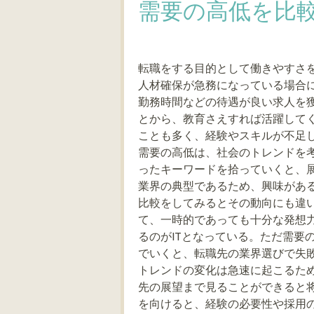
需要の高低を比
転職をする目的として働きやすさ
人材確保が急務になっている場合
勤務時間などの待遇が良い求人を
とから、教育さえすれば活躍して
ことも多く、経験やスキルが不足
需要の高低は、社会のトレンドを
ったキーワードを拾っていくと、展
業界の典型であるため、興味があ
比較をしてみるとその動向にも違
て、一時的であっても十分な発想
るのがITとなっている。ただ需要
でいくと、転職先の業界選びで失
トレンドの変化は急速に起こるた
先の展望まで見ることができると
を向けると、経験の必要性や採用