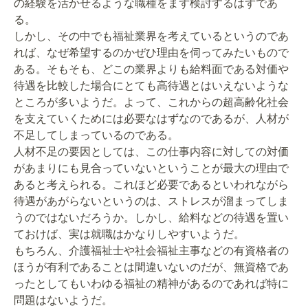
の経験を活かせるような職種をまず検討するはずであ
る。
しかし、その中でも福祉業界を考えているというのであ
れば、なぜ希望するのかぜひ理由を伺ってみたいもので
ある。そもそも、どこの業界よりも給料面である対価や
待遇を比較した場合にとても高待遇とはいえないような
ところが多いようだ。よって、これからの超高齢化社会
を支えていくためには必要なはずなのであるが、人材が
不足してしまっているのである。
人材不足の要因としては、この仕事内容に対しての対価
があまりにも見合っていないということが最大の理由で
あると考えられる。これほど必要であるといわれながら
待遇があがらないというのは、ストレスが溜まってしま
うのではないだろうか。しかし、給料などの待遇を置い
ておけば、実は就職はかなりしやすいようだ。
もちろん、介護福祉士や社会福祉主事などの有資格者の
ほうが有利であることは間違いないのだが、無資格であ
ったとしてもいわゆる福祉の精神があるのであれば特に
問題はないようだ。