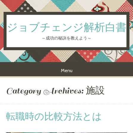
ジョブチェンジ解析白書
～成功の秘訣を教えよう～
Menu
Skip to content
Category Archives:
施設
転職時の比較方法とは